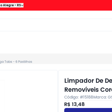
to Alegre
-
RS
a Tabs - 6 Pastilhas
Limpador De De
Removíveis Cor
Código: #
15188
Marca:
G
R$ 13,48