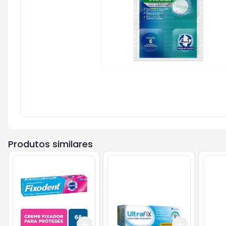
Produtos similares
Add
Add
+
3
+
5
+
10
+
3
+
5
+