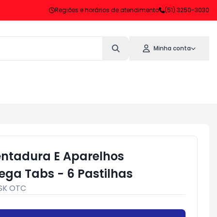
Regiões e horários de atendimento
(51) 3250-3030
Minha conta
ntadura E Aparelhos
ega Tabs - 6 Pastilhas
SK OTC