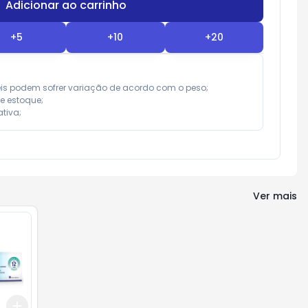
Adicionar ao carrinho
Subtotal:
R$ 0,00
+
5
+
10
+
20
eis podem sofrer variação de acordo com o peso;

e estoque;

tiva;
Ver mais
Add
+
3
+
5
+
10