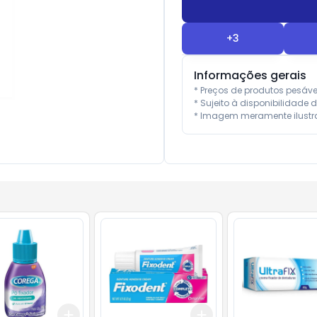
+
3
Informações gerais
* Preços de produtos pesáv
* Sujeito à disponibilidade d
* Imagem meramente ilustra
Add
Add
10
+
3
+
5
+
10
+
3
+
5
+
10