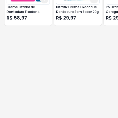
Creme Fixador de
Ultrafix Creme Fixador De
Pó Fixa
Dentadura Fixodent
Dentadura Sem Sabor 20g
Corega
Original 68g
R$ 58,97
R$ 29,97
R$ 2