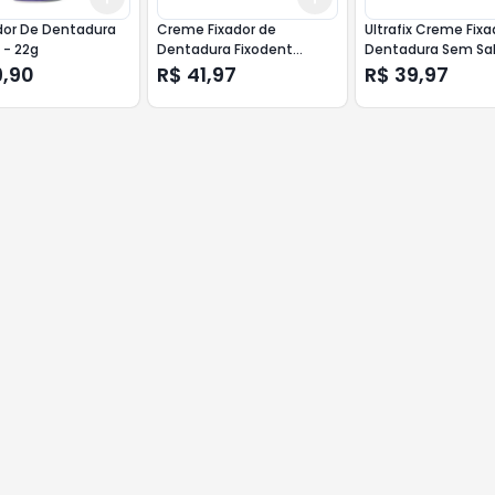
dor De Dentadura
Creme Fixador de
Ultrafix Creme Fixa
 - 22g
Dentadura Fixodent
Dentadura Sem Sa
Original 39g
9,90
R$ 41,97
R$ 39,97