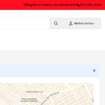
Regiões e horários de atendimento
(51) 3250-3030
Minha conta