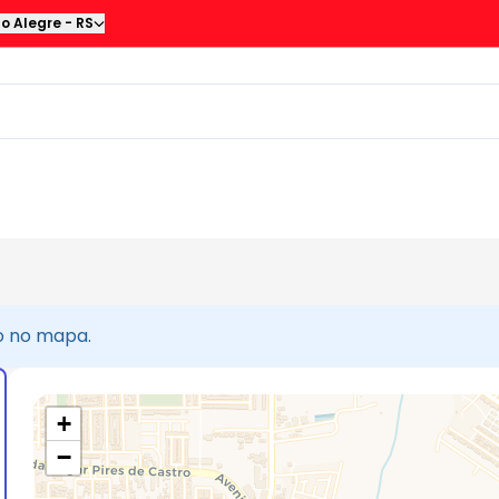
to Alegre
-
RS
ão no mapa.
+
−