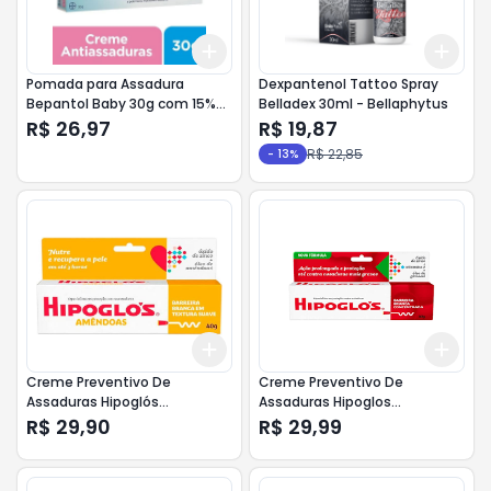
Add
Add
+
3
+
5
+
10
+
3
Pomada para Assadura
Dexpantenol Tattoo Spray
Bepantol Baby 30g com 15%
Belladex 30ml - Bellaphytus
de Desconto
R$ 26,97
R$ 19,87
R$ 22,85
-
13
%
Add
Add
+
3
+
5
+
10
+
3
Creme Preventivo De
Creme Preventivo De
Assaduras Hipoglós
Assaduras Hipoglos
Amêndoas40g
Tradicional 40g
R$ 29,90
R$ 29,99