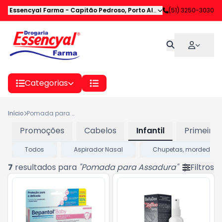
Essencyal Farma
-
Capitão Pedroso
,
Porto Alegre
-
(51) 3250-3030
RS
Categorias
Início
Pomada para Assadura
Promoções
Cabelos
Infantil
Primeiros
Todos
Aspirador Nasal
Chupetas, mordedores
7
resultados para
"
Pomada para Assadura
"
Filtros