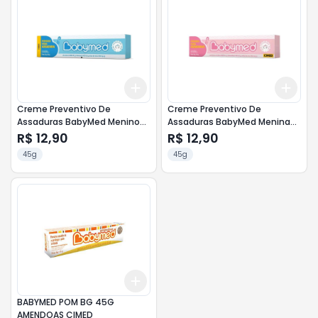
Add
Add
+
3
+
5
+
10
+
3
Creme Preventivo De
Creme Preventivo De
Assaduras BabyMed Menino
Assaduras BabyMed Menina
45g
45g
R$ 12,90
R$ 12,90
45g
45g
Add
+
3
+
5
+
10
BABYMED POM BG 45G
AMENDOAS CIMED