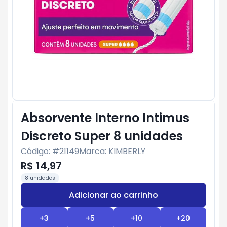
Absorvente Interno Intimus
Discreto Super 8 unidades
Código: #
21149
Marca:
KIMBERLY
R$ 14,97
8 unidades
Adicionar ao carrinho
Subtotal:
R$ 0
+
3
+
5
+
10
+
20