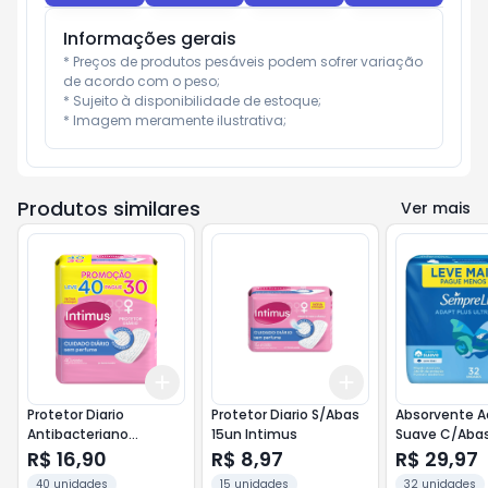
Informações gerais
* Preços de produtos pesáveis podem sofrer variação 
de acordo com o peso;

* Sujeito à disponibilidade de estoque;

* Imagem meramente ilustrativa;
Produtos similares
Ver mais
Add
Add
+
3
+
5
+
10
+
3
+
5
+
10
Protetor Diario
Protetor Diario S/Abas
Absorvente A
Antibacteriano
15un Intimus
Suave C/Aba
S/Perfume LV40PG30
Sempre Livre
R$ 16,90
R$ 8,97
R$ 29,97
Intimus
40 unidades
15 unidades
32 unidades