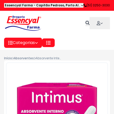
Essencyal Farma
-
Capitão Pedroso
,
Porto Alegre
-
(51) 3250-3030
RS
Categorias
Início
Absorventes
Absorvente Interno Intimus Discreto Super 8 unidades