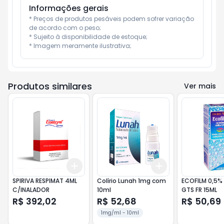
Informações gerais
* Preços de produtos pesáveis podem sofrer variação 
de acordo com o peso;

* Sujeito à disponibilidade de estoque;

* Imagem meramente ilustrativa;
Produtos similares
Ver mais
Add
Add
+
3
+
5
+
10
+
3
+
5
+
10
SPIRIVA RESPIMAT 4ML
Colírio Lunah 1mg com
ECOFILM 0,5%
C/INALADOR
10ml
GTS FR 15ML
R$ 392,02
R$ 52,68
R$ 50,69
1mg/ml - 10ml