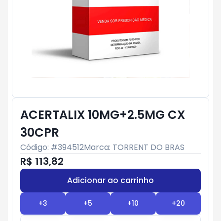
ACERTALIX 10MG+2.5MG CX
30CPR
Código: #
394512
Marca:
TORRENT DO BRAS
R$ 113,82
Adicionar ao carrinho
Subtotal:
R$ 0
+
3
+
5
+
10
+
20