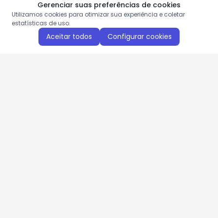
Gerenciar suas preferências de cookies
Utilizamos cookies para otimizar sua experiência e coletar
estatísticas de uso.
Aceitar todos
Configurar cookies
Aproveite as nossas promoções!
Cadastre seu e-mail e receba ofertas exclusivas.
QUERO RECEBER