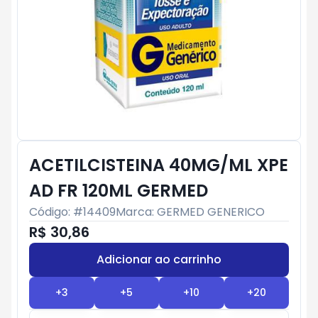
ACETILCISTEINA 40MG/ML XPE
AD FR 120ML GERMED
Código: #
14409
Marca:
GERMED GENERICO
R$ 30,86
Adicionar ao carrinho
Subtotal:
R$ 0
+
3
+
5
+
10
+
20