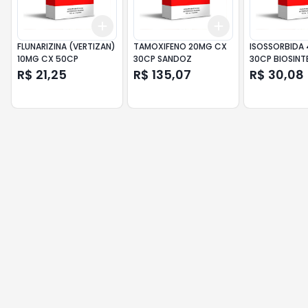
Add
Add
+
3
+
5
+
10
+
3
+
5
+
10
FLUNARIZINA (VERTIZAN)
TAMOXIFENO 20MG CX
ISOSSORBIDA
10MG CX 50CP
30CP SANDOZ
30CP BIOSINT
R$ 21,25
R$ 135,07
R$ 30,08