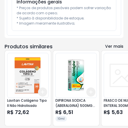
Informações gerais
* Preços de produtos pesáveis podem sofrer variação 
de acordo com o peso;

* Sujeito à disponibilidade de estoque;

* Imagem meramente ilustrativa;
Produtos similares
Ver mais
Add
Add
+
3
+
5
+
10
+
3
+
5
+
10
Lavitan Colágeno Tipo
DIPIRONA SODICA
FRASCO DE N
II Não Hidrolisado
(ABERALGINA) 500MG
ENTERAL 300M
SOL GTS FR 10ML
R$ 72,62
R$ 6,51
R$ 5,63
10ml