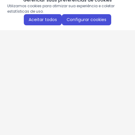
Gerenciar suas preferências de cookies
Utilizamos cookies para otimizar sua experiência e coletar
estatísticas de uso.
Aceitar todos
Configurar cookies
Aproveite as nossas promoções!
Cadastre seu e-mail e receba ofertas exclusivas.
QUERO RECEBER