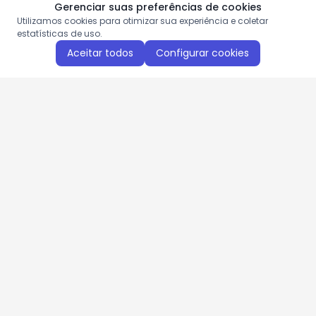
Gerenciar suas preferências de cookies
Utilizamos cookies para otimizar sua experiência e coletar
estatísticas de uso.
Aceitar todos
Configurar cookies
Aproveite as nossas promoções!
Cadastre seu e-mail e receba ofertas exclusivas.
QUERO RECEBER