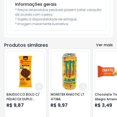
Informações gerais
* Preços de produtos pesáveis podem sofrer variação 
de acordo com o peso;

* Sujeito à disponibilidade de estoque;

* Imagem meramente ilustrativa;
Produtos similares
Ver mais
Add
Add
+
3
+
5
+
10
+
3
+
5
+
10
BAUDUCCO BOLO C/
MONSTER KHAOTIC LT
Chocolate Tr
PEDACOS DUPLO
473ML
Allegro Ame
CHOCOLATE 200G
Chocolate Br
R$ 9,87
R$ 9,97
R$ 3,49