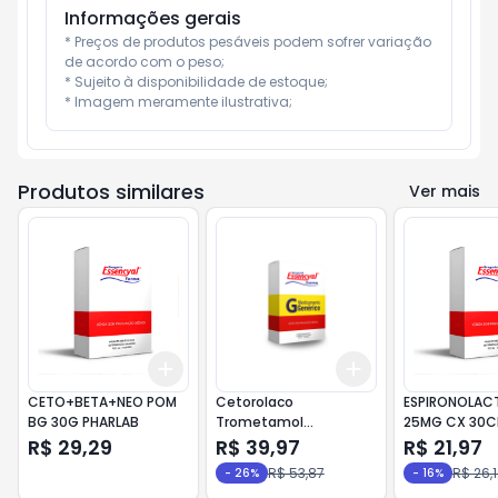
Informações gerais
* Preços de produtos pesáveis podem sofrer variação 
de acordo com o peso;

* Sujeito à disponibilidade de estoque;

* Imagem meramente ilustrativa;
Produtos similares
Ver mais
Add
Add
+
3
+
5
+
10
+
3
+
5
+
10
CETO+BETA+NEO POM
Cetorolaco
ESPIRONOLAC
BG 30G PHARLAB
Trometamol
25MG CX 30C
(Toragesic) SL Caixa
R$ 29,29
R$ 39,97
R$ 21,97
com 20 comprimidos
R$ 53,87
R$ 26,1
-
26
%
-
16
%
Althaia