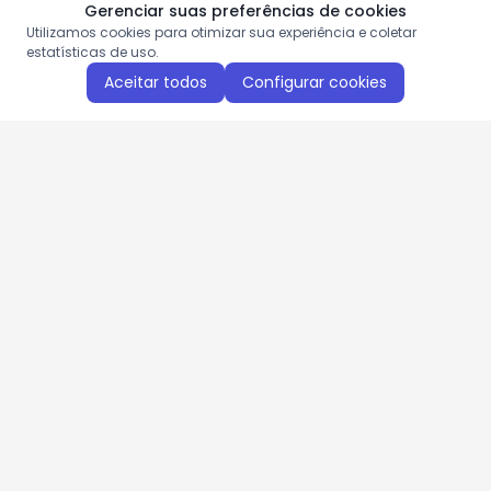
Gerenciar suas preferências de cookies
Utilizamos cookies para otimizar sua experiência e coletar
estatísticas de uso.
Aceitar todos
Configurar cookies
Aproveite as nossas promoções!
Cadastre seu e-mail e receba ofertas exclusivas.
QUERO RECEBER