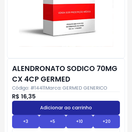
ALENDRONATO SODICO 70MG
CX 4CP GERMED
Código: #
14411
Marca:
GERMED GENERICO
R$ 16,35
Adicionar ao carrinho
Subtotal:
R$ 0
+
3
+
5
+
10
+
20