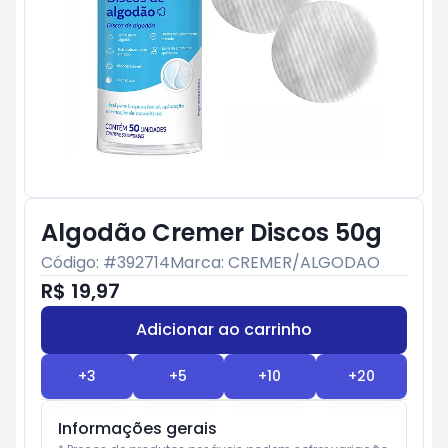
Algodão Cremer Discos 50g
Código: #
392714
Marca:
CREMER/ALGODAO
R$ 19,97
Adicionar ao carrinho
Subtotal:
R$ 0
+
3
+
5
+
10
+
20
Informações gerais