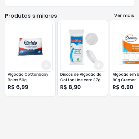
Produtos similares
Ver mais
Add
Add
+
3
+
5
+
10
+
3
+
5
+
10
Algodão Cottonbaby
Discos de Algodão da
Algodão em 
Bolas 50g
Cotton Line com 37g
90g Cremer
R$ 6,99
R$ 8,90
R$ 6,90