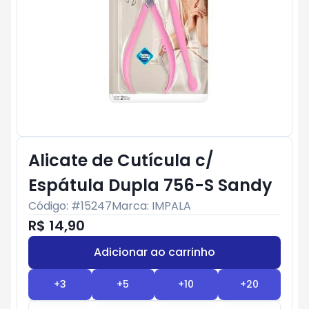
Alicate de Cutícula c/
Espátula Dupla 756-S Sandy
Código: #
15247
Marca:
IMPALA
R$ 14,90
Adicionar ao carrinho
Subtotal:
R$ 0
+
3
+
5
+
10
+
20