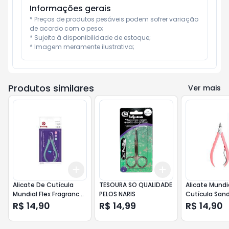
Informações gerais
* Preços de produtos pesáveis podem sofrer variação 
de acordo com o peso;

* Sujeito à disponibilidade de estoque;

* Imagem meramente ilustrativa;
Produtos similares
Ver mais
Add
Add
+
3
+
5
+
10
+
3
+
5
+
10
Alicate De Cutícula
TESOURA SO QUALIDADE
Alicate Mundi
Mundial Flex Fragrance
PELOS NARIS
Cutícula Sand
Verde Ref. 170
741
R$ 14,90
R$ 14,99
R$ 14,90