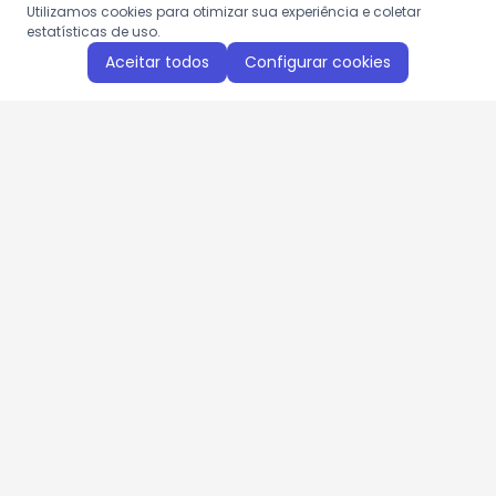
Utilizamos cookies para otimizar sua experiência e coletar
estatísticas de uso.
Aceitar todos
Configurar cookies
Aproveite as nossas promoções!
Cadastre seu e-mail e receba ofertas exclusivas.
QUERO RECEBER