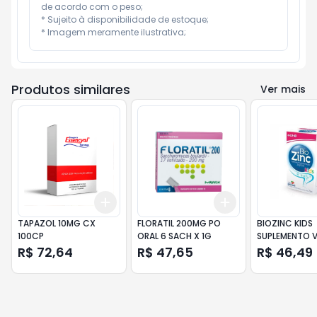
de acordo com o peso;

* Sujeito à disponibilidade de estoque;

* Imagem meramente ilustrativa;
Produtos similares
Ver mais
Add
Add
+
3
+
5
+
10
+
3
+
5
+
10
TAPAZOL 10MG CX
FLORATIL 200MG PO
BIOZINC KIDS
100CP
ORAL 6 SACH X 1G
SUPLEMENTO V
75ML
R$ 72,64
R$ 47,65
R$ 46,49