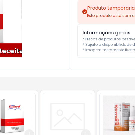
Produto temporaria
Este produto está sem 
Informações gerais
* Preços de produtos pesáv
* Sujeito à disponibilidade d
* Imagem meramente ilustra
Add
Add
10
+
3
+
5
+
10
+
3
+
5
+
10