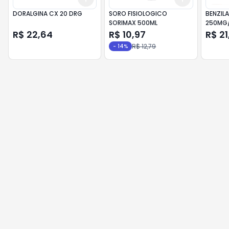
DORALGINA CX 20 DRG
SORO FISIOLOGICO
BENZILA
SORIMAX 500ML
250MG/
100ML
R$ 22,64
R$ 10,97
R$ 21
R$ 12,79
-
14
%