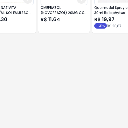
 NATIVITA
OMEPRAZOL
Queimadol Spray 
ML SOL EMULSAO
(NOVOPRAZOL) 20MG CX
30ml Bellaphytus
28CAP
,30
R$ 11,64
R$ 19,97
R$ 28,87
-
31
%