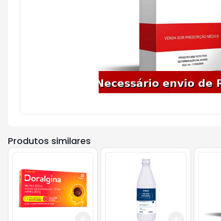
Produtos similares
Add
Add
+
3
+
5
+
10
+
3
+
5
+