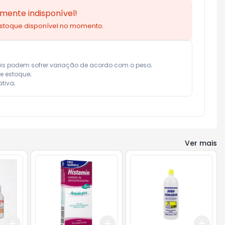
mente indisponível!
estoque disponível no momento.
eis podem sofrer variação de acordo com o peso;

e estoque;

tiva;
Ver mais
Add
Add
Add
+
3
+
5
+
10
+
3
+
5
+
10
+
3