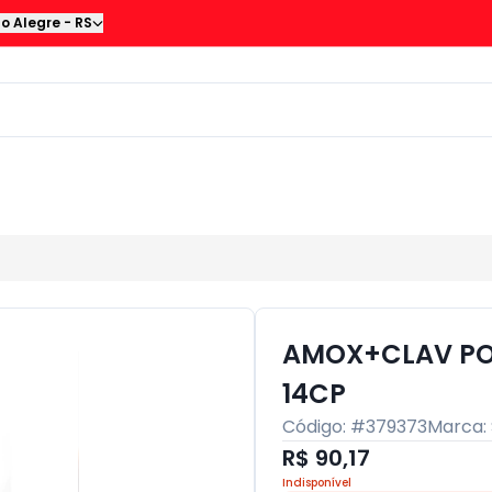
to Alegre
-
RS
AMOX+CLAV PO
14CP
Código: #
379373
Marca:
R$ 90,17
Indisponível