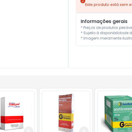
Este produto está sem 
Informações gerais
* Preços de produtos pesáv
* Sujeito à disponibilidade d
* Imagem meramente ilustra
Add
Add
10
+
3
+
5
+
10
+
3
+
5
+
10