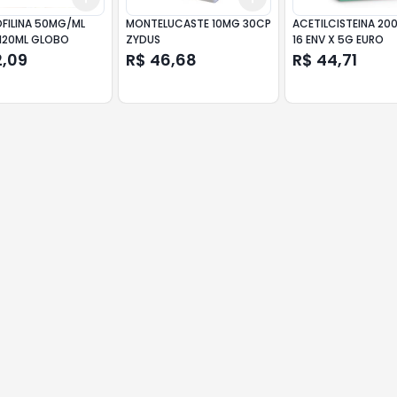
FILINA 50MG/ML
MONTELUCASTE 10MG 30CP
ACETILCISTEINA 2
 120ML GLOBO
ZYDUS
16 ENV X 5G EURO
2,09
R$ 46,68
R$ 44,71