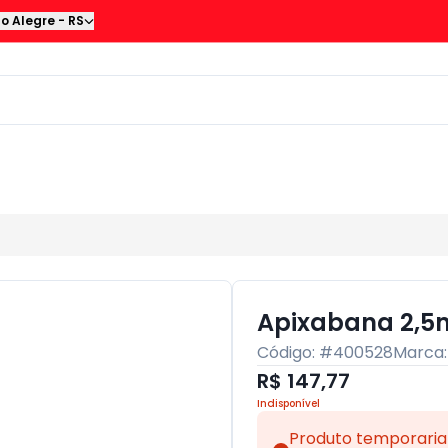
to Alegre
-
RS
Apixabana 2,5
Código: #
400528
Marca
R$ 147,77
Indisponível
Produto temporaria