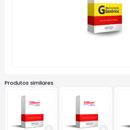
Produtos similares
Add
Add
+
3
+
5
+
10
+
3
+
5
+