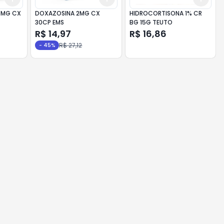
00MG CX
DOXAZOSINA 2MG CX
HIDROCORTISONA 1% CR
30CP EMS
BG 15G TEUTO
R$ 14,97
R$ 16,86
R$ 27,12
-
45
%