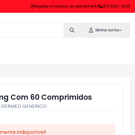
Regiões e horários de atendimento
(51) 3250-3030
Minha conta
mg Com 60 Comprimidos
:
GERMED GENERICO
mente indisponível!