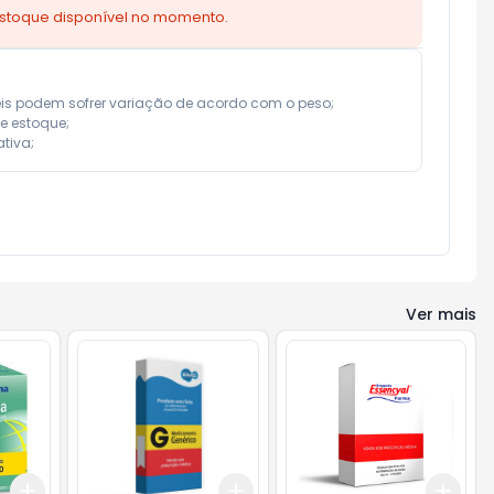
estoque disponível no momento.
eis podem sofrer variação de acordo com o peso;

e estoque;

tiva;
Ver mais
Add
Add
Add
+
3
+
5
+
10
+
3
+
5
+
10
+
3