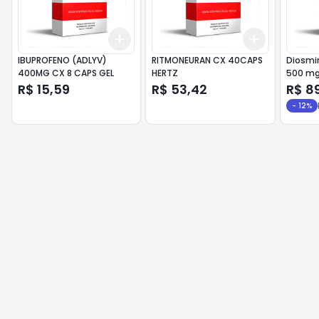
Add
Add
+
3
+
5
+
10
+
3
+
5
+
IBUPROFENO (ADLYV)
RITMONEURAN CX 40CAPS
Diosmi
400MG CX 8 CAPS GEL
HERTZ
500 mg
Caixa 
R$ 15,59
R$ 53,42
R$ 8
compri
-
12
%