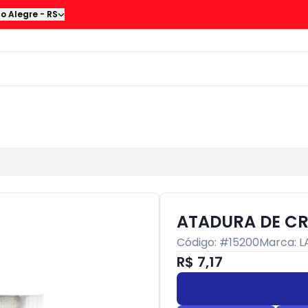
to Alegre
-
RS
ATADURA DE CR
Código: #
15200
Marca:
L
R$ 7,17