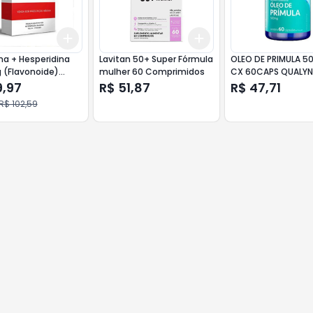
Add
Add
10
+
3
+
5
+
10
+
3
+
5
+
10
na + Hesperidina
Lavitan 50+ Super Fórmula
OLEO DE PRIMULA 
 (Flavonoide)
mulher 60 Comprimidos
CX 60CAPS QUALYN
com 90
9,97
R$ 51,87
R$ 47,71
midos
R$ 102,59