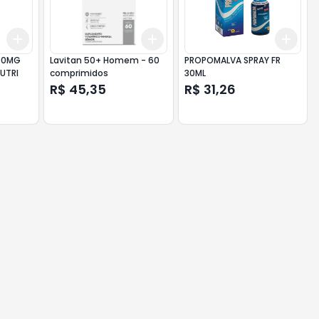
Add
Add
Add
+
3
+
5
+
10
+
3
+
5
+
10
+
3
500MG
Lavitan 50+ Homem - 60
PROPOMALVA SPRAY FR
UTRI
comprimidos
30ML
R$ 45,35
R$ 31,26