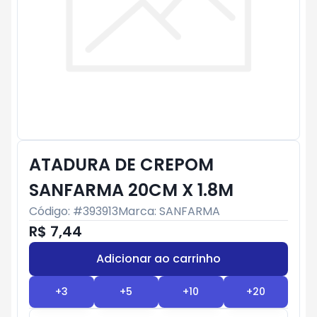
ATADURA DE CREPOM
SANFARMA 20CM X 1.8M
Código: #
393913
Marca:
SANFARMA
R$ 7,44
Adicionar ao carrinho
Subtotal:
R$ 0
+
3
+
5
+
10
+
20