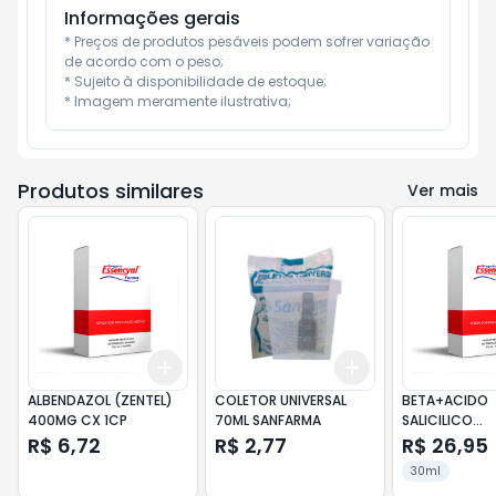
Informações gerais
* Preços de produtos pesáveis podem sofrer variação 
de acordo com o peso;

* Sujeito à disponibilidade de estoque;

* Imagem meramente ilustrativa;
Produtos similares
Ver mais
Add
Add
+
3
+
5
+
10
+
3
+
5
+
10
ALBENDAZOL (ZENTEL)
COLETOR UNIVERSAL
BETA+ACIDO
400MG CX 1CP
70ML SANFARMA
SALICILICO
(DERMOSALIC)
R$ 6,72
R$ 2,77
R$ 26,95
30ML
30ml