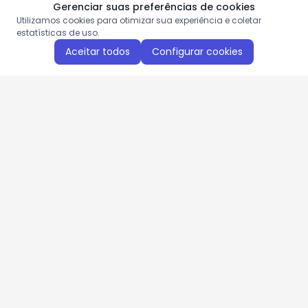
Gerenciar suas preferências de cookies
Utilizamos cookies para otimizar sua experiência e coletar
estatísticas de uso.
Aceitar todos
Configurar cookies
Aproveite as nossas promoções!
Cadastre seu e-mail e receba ofertas exclusivas.
QUERO RECEBER