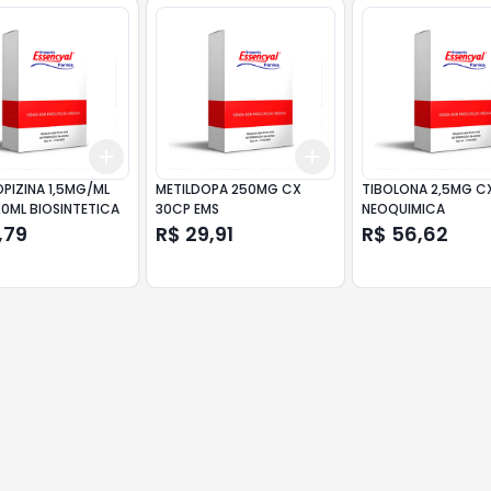
Add
Add
10
+
3
+
5
+
10
+
3
+
5
+
10
PIZINA 1,5MG/ML
METILDOPA 250MG CX
TIBOLONA 2,5MG C
120ML BIOSINTETICA
30CP EMS
NEOQUIMICA
,79
R$ 29,91
R$ 56,62