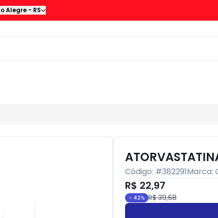
to Alegre
-
RS
ATORVASTATIN
Código: #
382291
Marca:
R$ 22,97
R$ 39,68
-
42
%