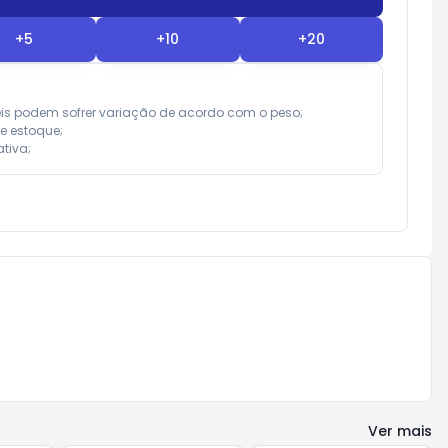
+
5
+
10
+
20
eis podem sofrer variação de acordo com o peso;

e estoque;

tiva;
Ver mais