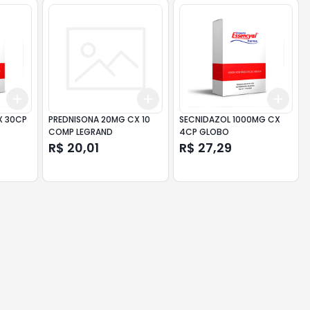
Add
Add
Add
+
3
+
5
+
10
+
3
+
5
+
10
+
3
X 30CP
PREDNISONA 20MG CX 10
SECNIDAZOL 1000MG CX
COMP LEGRAND
4CP GLOBO
R$ 20,01
R$ 27,29