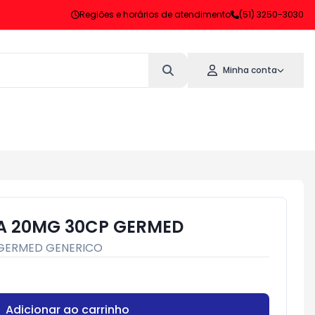
Regiões e horários de atendimento
(51) 3250-3030
Minha conta
A 20MG 30CP GERMED
GERMED GENERICO
Adicionar ao carrinho
Subtotal:
R$ 0,00