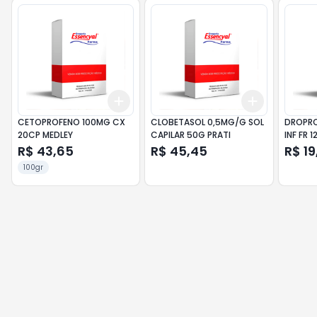
Add
Add
+
3
+
5
+
10
+
3
+
5
+
CETOPROFENO 100MG CX
CLOBETASOL 0,5MG/G SOL
DROPRO
20CP MEDLEY
CAPILAR 50G PRATI
INF FR 
R$ 43,65
R$ 45,45
R$ 19
100gr