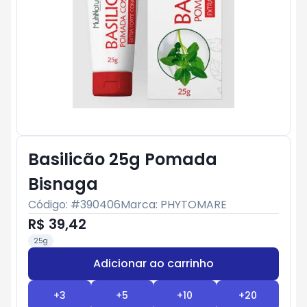
Basilicão 25g Pomada
Bisnaga
Código: #
390406
Marca:
PHYTOMARE
R$ 39,42
25g
Adicionar ao carrinho
Subtotal:
R$ 0
+
3
+
5
+
10
+
20