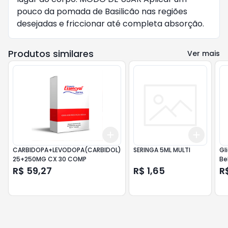
pouco da pomada de Basilicão nas regiões
desejadas e friccionar até completa absorção.
Produtos similares
Ver mais
Add
Add
+
3
+
5
+
10
+
3
+
CARBIDOPA+LEVODOPA(CARBIDOL)
SERINGA 5ML MULTI
Gl
25+250MG CX 30 COMP
Be
R$ 59,27
R$ 1,65
R