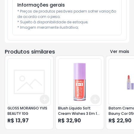
Informações gerais
* Preços de produtos pesáveis podem sofrer variação 
de acordo com o peso;

* Sujeito à disponibilidade de estoque;

* Imagem meramente ilustrativa;
Produtos similares
Ver mais
Add
Add
+
3
+
5
+
10
+
3
+
5
+
10
GLOSS MORANGO YVIS
Blush Líquido Soft
Batom Crem
BEAUTY 10G
Cream Wishes 3 Em 1
Bauny Cor 05
Bauny - 5g
R$ 13,97
R$ 32,90
R$ 22,90