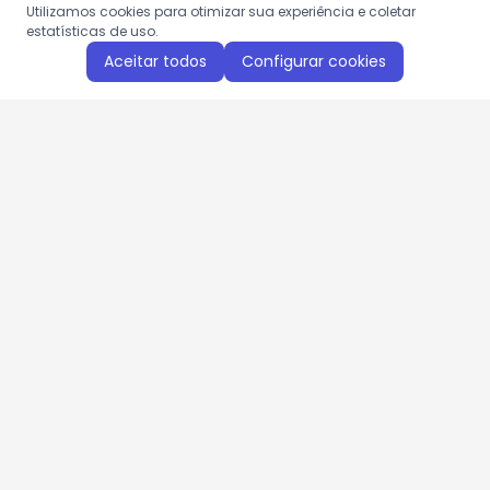
Utilizamos cookies para otimizar sua experiência e coletar
estatísticas de uso.
Aceitar todos
Configurar cookies
Aproveite as nossas promoções!
Cadastre seu e-mail e receba ofertas exclusivas.
QUERO RECEBER