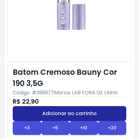
Batom Cremoso Bauny Cor
190 3,5G
Código: #
396977
Marca:
LAB FORA DE LINHA
R$ 22,90
Adicionar ao carrinho
Subtotal:
R$ 0
+
3
+
5
+
10
+
20