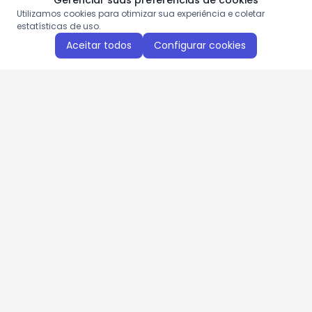
Gerenciar suas preferências de cookies
Utilizamos cookies para otimizar sua experiência e coletar
estatísticas de uso.
Aceitar todos
Configurar cookies
Aproveite as nossas promoções!
Cadastre seu e-mail e receba ofertas exclusivas.
QUERO RECEBER