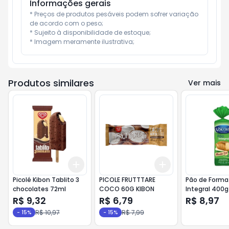
Informações gerais
* Preços de produtos pesáveis podem sofrer variação 
de acordo com o peso;

* Sujeito à disponibilidade de estoque;

* Imagem meramente ilustrativa;
Produtos similares
Ver mais
Add
Add
+
3
+
5
+
10
+
3
+
5
+
10
Picolé Kibon Tablito 3
PICOLE FRUTTTARE
Pão de Forma 
chocolates 72ml
COCO 60G KIBON
Integral 400g
R$ 9,32
R$ 6,79
R$ 8,97
R$ 10,97
R$ 7,99
-
15
%
-
15
%