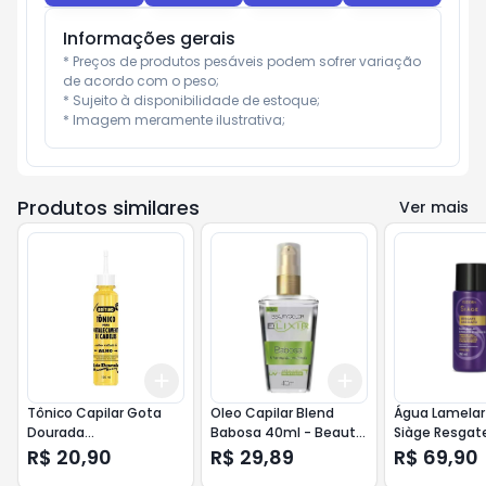
Informações gerais
* Preços de produtos pesáveis podem sofrer variação 
de acordo com o peso;

* Sujeito à disponibilidade de estoque;

* Imagem meramente ilustrativa;
Produtos similares
Ver mais
Add
Add
+
3
+
5
+
10
+
3
+
5
+
10
Tônico Capilar Gota
Oleo Capilar Blend
Água Lamelar
Dourada
Babosa 40ml - Beauty
Siàge Resgat
Fortalecimento Extrato
Color Elixir
Imediato 150
R$ 20,90
R$ 29,89
R$ 69,90
de Alho 100ml