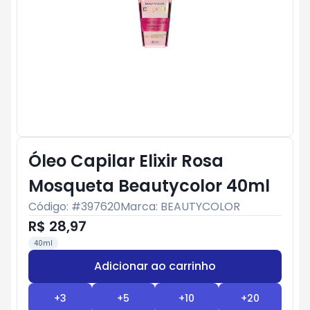
Óleo Capilar Elixir Rosa
Mosqueta Beautycolor 40ml
Código: #
397620
Marca:
BEAUTYCOLOR
R$ 28,97
40ml
Adicionar ao carrinho
Subtotal:
R$ 0
+
3
+
5
+
10
+
20