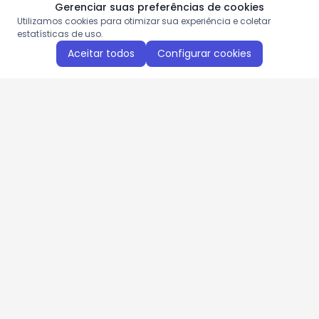
Gerenciar suas preferências de cookies
Utilizamos cookies para otimizar sua experiência e coletar
estatísticas de uso.
Aceitar todos
Configurar cookies
Aproveite as nossas promoções!
Cadastre seu e-mail e receba ofertas exclusivas.
QUERO RECEBER