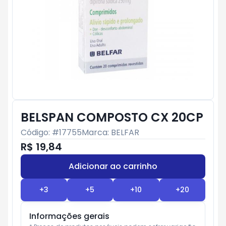
BELSPAN COMPOSTO CX 20CP
Código: #
17755
Marca:
BELFAR
R$ 19,84
Adicionar ao carrinho
Subtotal:
R$ 0
+
3
+
5
+
10
+
20
Informações gerais