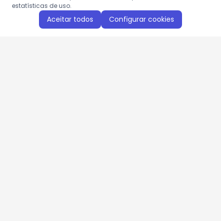
estatísticas de uso.
Aceitar todos
Configurar cookies
Aproveite as nossas promoções!
Cadastre seu e-mail e receba ofertas exclusivas.
QUERO RECEBER