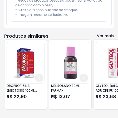
* Preços de produtos pesáveis podem sofrer variação 
de acordo com o peso;

* Sujeito à disponibilidade de estoque;

* Imagem meramente ilustrativa;
Produtos similares
Ver mais
Add
Add
+
3
+
5
+
10
+
3
+
5
+
10
DROPROPIZINA
MEL ROSADO 30ML
GLYTEOL BAL
(NEOTOSS) 100ML
FARMAX
ADU XPE FR 10
ADULTO
R$ 22,90
R$ 13,07
R$ 23,68