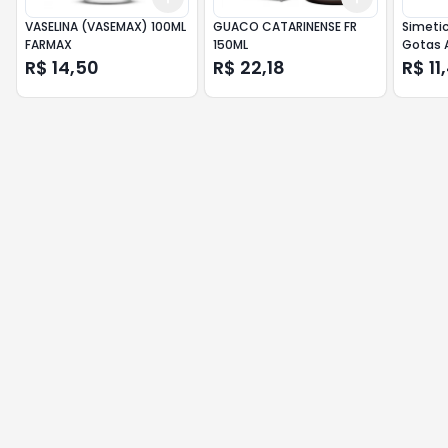
VASELINA (VASEMAX) 100ML
GUACO CATARINENSE FR
Simeti
FARMAX
150ML
Gotas 
Sabor C
R$ 14,50
R$ 22,18
R$ 11