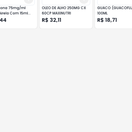
cona 75mg/ml
OLEO DE ALHO 250MG CX
GUACO (GUACOFLU
Airela Com 15ml
60CP MAXINUTRI
100ML
ereja
,44
R$ 32,11
R$ 18,71