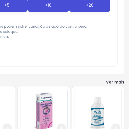
+
5
+
10
+
20
eis podem sofrer variação de acordo com o peso;

e estoque;

tiva;
Ver mais
Add
Add
Add
+
3
+
5
+
10
+
3
+
5
+
10
+
3