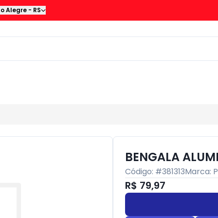
to Alegre
-
RS
BENGALA ALUMI
Código: #
381313
Marca:
R$ 79,97