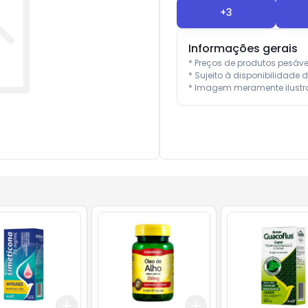
+
3
Informações gerais
* Preços de produtos pesáv
* Sujeito à disponibilidade d
* Imagem meramente ilustra
Add
Add
10
+
3
+
5
+
10
+
3
+
5
+
10