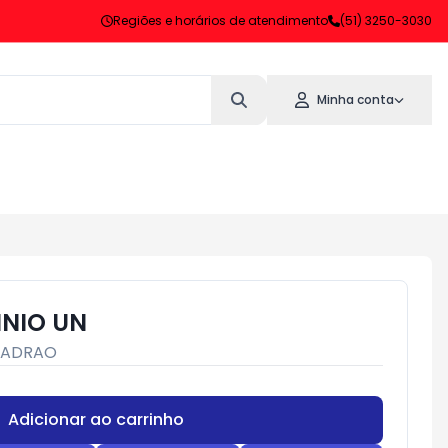
Regiões e horários de atendimento
(51) 3250-3030
Minha conta
NIO UN
PADRAO
Adicionar ao carrinho
Subtotal:
R$ 0,00