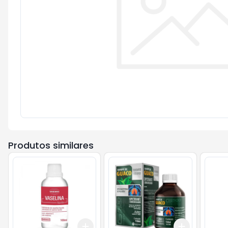
Produtos similares
Add
Add
+
3
+
5
+
10
+
3
+
5
+