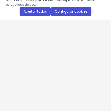
Utilizamos cookies para otimizar sua experiência e coletar
estatísticas de uso.
Aceitar todos
Configurar cookies
Aproveite as nossas promoções!
Cadastre seu e-mail e receba ofertas exclusivas.
QUERO RECEBER