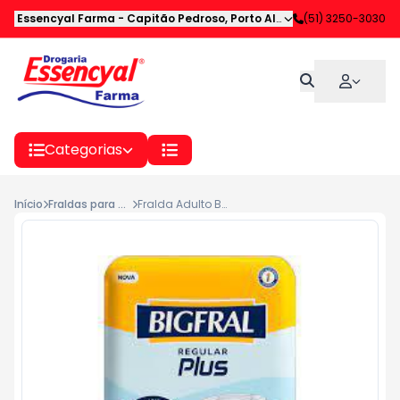
Essencyal Farma
-
Capitão Pedroso
,
Porto Alegre
-
(51) 3250-3030
RS
Categorias
Início
Fraldas para Adulto
Fralda Adulto Bigfral Regular Plus Xg 7 Unidades