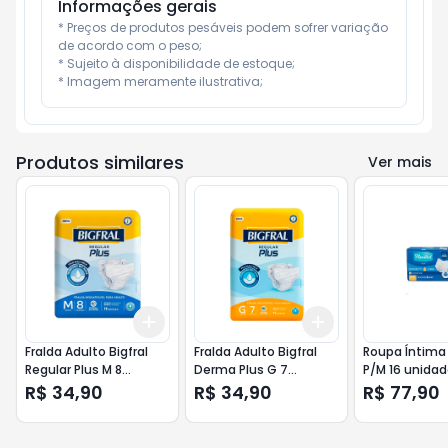
Informações gerais
* Preços de produtos pesáveis podem sofrer variação 
de acordo com o peso;

* Sujeito à disponibilidade de estoque;

* Imagem meramente ilustrativa;
Produtos similares
Ver mais
Add
Add
+
3
+
5
+
10
+
3
+
5
+
10
Fralda Adulto Bigfral
Fralda Adulto Bigfral
Roupa Íntima 
Regular Plus M 8
Derma Plus G 7
P/M 16 unida
Unidades
Unidades
R$ 34,90
R$ 34,90
R$ 77,90