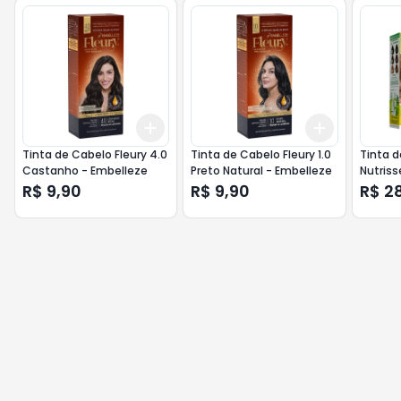
Add
Add
+
3
+
5
+
10
+
3
+
5
+
Tinta de Cabelo Fleury 4.0
Tinta de Cabelo Fleury 1.0
Tinta d
Castanho - Embelleze
Preto Natural - Embelleze
Nutriss
Medio
R$ 9,90
R$ 9,90
R$ 2