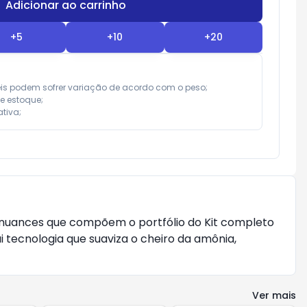
Adicionar ao carrinho
Subtotal:
R$ 0,00
+
5
+
10
+
20
eis podem sofrer variação de acordo com o peso;

e estoque;

tiva;
25 nuances que compõem o portfólio do Kit completo
ui tecnologia que suaviza o cheiro da amônia,
Ver mais