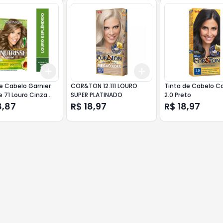
Add
Add
10
+
3
+
5
+
10
+
3
+
5
+
10
e Cabelo Garnier
COR&TON 12.111 LOURO
Tinta de Cabelo C
e 71 Louro Cinza
SUPER PLATINADO
2.0 Preto
8,87
R$ 18,97
R$ 18,97