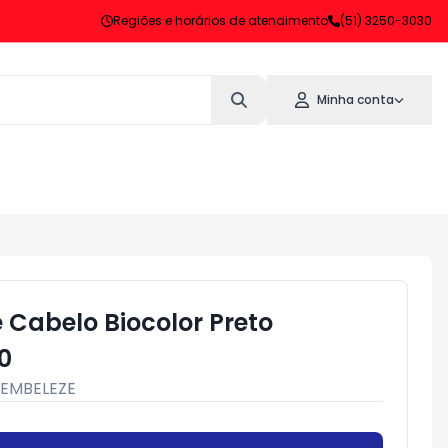
Regiões e horários de atendimento
(51) 3250-3030
Minha conta
e Cabelo Biocolor Preto
0
EMBELEZE