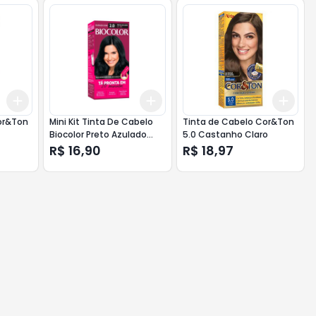
Add
Add
Add
+
3
+
5
+
10
+
3
+
5
+
10
+
3
or&Ton
Mini Kit Tinta De Cabelo
Tinta de Cabelo Cor&Ton
Biocolor Preto Azulado
5.0 Castanho Claro
Incrivel 2.0
R$ 16,90
R$ 18,97