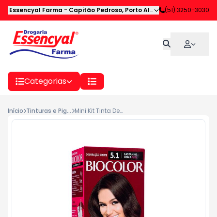
Essencyal Farma
-
Capitão Pedroso
,
Porto Alegre
-
(51) 3250-3030
RS
Categorias
Início
Tinturas e Pigmentadores
Mini Kit Tinta De Cabelo Biocolor Castanho Festa