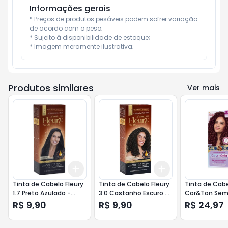
Informações gerais
* Preços de produtos pesáveis podem sofrer variação 
de acordo com o peso;

* Sujeito à disponibilidade de estoque;

* Imagem meramente ilustrativa;
Produtos similares
Ver mais
Add
Add
+
3
+
5
+
10
+
3
+
5
+
10
Tinta de Cabelo Fleury
Tinta de Cabelo Fleury
Tinta de Cab
1.7 Preto Azulado -
3.0 Castanho Escuro -
Cor&Ton Sem
Embelleze
Embelleze
6.26 Marsala
R$ 9,90
R$ 9,90
R$ 24,97