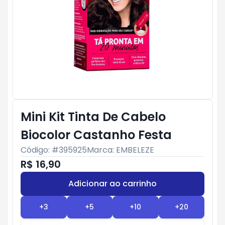
Mini Kit Tinta De Cabelo
Biocolor Castanho Festa
Código: #
395925
Marca:
EMBELEZE
R$ 16,90
Adicionar ao carrinho
Subtotal:
R$ 0
+
3
+
5
+
10
+
20