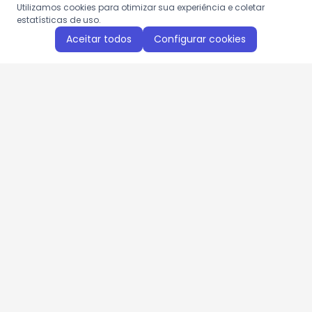
Utilizamos cookies para otimizar sua experiência e coletar
estatísticas de uso.
Aceitar todos
Configurar cookies
Aproveite as nossas promoções!
Cadastre seu e-mail e receba ofertas exclusivas.
QUERO RECEBER