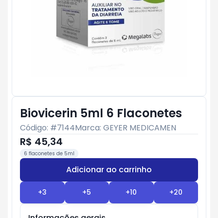
Biovicerin 5ml 6 Flaconetes
Código: #
7144
Marca:
GEYER MEDICAMEN
R$ 45,34
6 flaconetes de 5ml
Adicionar ao carrinho
Subtotal:
R$ 0
+
3
+
5
+
10
+
20
Informações gerais