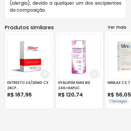
(alergia), devido a qualquer um dos excipientes
da composição.
Produtos similares
Ver mais
Add
Add
+
3
+
5
+
10
+
3
+
5
+
10
ENTRESTO 24/26MG CX
HYALUFEM 5MG BG
MINILAX CX 7
28CP
24G+8APLIC
SACUBITRIL+VALSARTANA
R$ 187,96
R$ 120,74
R$ 56,05
7 bisnagas