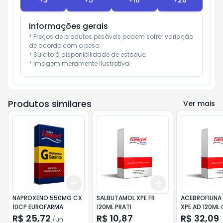
+
3
+
5
+
10
+
20
Informações gerais
* Preços de produtos pesáveis podem sofrer variação 
de acordo com o peso;

* Sujeito à disponibilidade de estoque;

* Imagem meramente ilustrativa;
Produtos similares
Ver mais
Add
Add
+
3
+
5
+
10
+
3
+
5
+
10
NAPROXENO 550MG CX
SALBUTAMOL XPE FR
ACEBROFILINA
10CP EUROFARMA
120ML PRATI
XPE AD 120ML
R$ 25,72
R$ 10,87
R$ 32,09
/
un