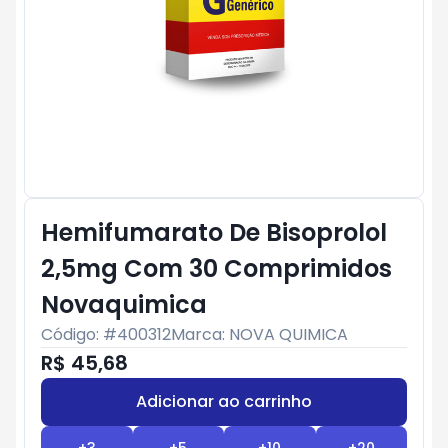
Hemifumarato De Bisoprolol
2,5mg Com 30 Comprimidos
Novaquimica
Código: #
400312
Marca:
NOVA QUIMICA
R$ 45,68
Adicionar ao carrinho
Subtotal:
R$ 0