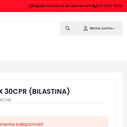
Regiões e horários de atendimento
(51) 3250-3030
Minha conta
X 30CPR (BILASTINA)
ACHE
mente indisponível!