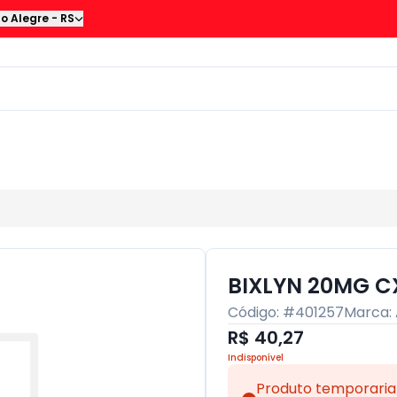
to Alegre
-
RS
BIXLYN 20MG C
Código: #
401257
Marca:
R$ 40,27
Indisponível
Produto temporaria