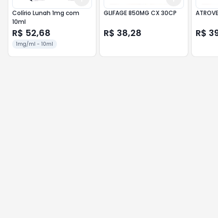
Colírio Lunah 1mg com
GLIFAGE 850MG CX 30CP
ATROVE
10ml
R$ 52,68
R$ 38,28
R$ 3
1mg/ml - 10ml