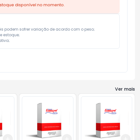
estoque disponível no momento.
eis podem sofrer variação de acordo com o peso;

e estoque;

tiva;
Ver mais
Add
Add
Add
+
3
+
5
+
10
+
3
+
5
+
10
+
3