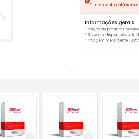
Este produto está sem 
Informações gerais
* Preços de produtos pesáv
* Sujeito à disponibilidade d
* Imagem meramente ilustra
Add
Add
10
+
3
+
5
+
10
+
3
+
5
+
10