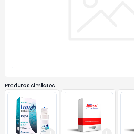
Produtos similares
Add
Add
+
3
+
5
+
10
+
3
+
5
+