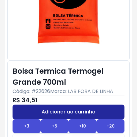
Bolsa Termica Termogel
Grande 700ml
Código: #
22626
Marca:
LAB FORA DE LINHA
R$ 34,51
Adicionar ao carrinho
Subtotal:
R$ 0
+
3
+
5
+
10
+
20