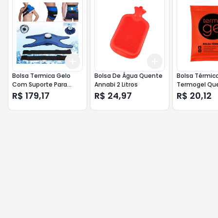
Add
Add
+
3
+
5
+
10
+
3
+
5
+
10
Bolsa Termica Gelo
Bolsa De Água Quente
Bolsa Térmic
Com Suporte Para
Annabi 2 Litros
Termogel Qu
Ombro
Frio Pequena
R$ 179,17
R$ 24,97
R$ 20,12