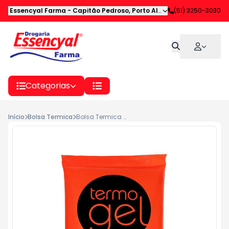
Essencyal Farma
-
Capitão Pedroso
,
Porto Alegre
-
(51) 3250-3030
RS
Categorias
Início
Bolsa Termica
Bolsa Termica Termogel Grande 700ml