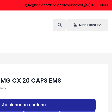
Regiões e horários de atendimento
(51) 3250-3030
Minha conta
MG CX 20 CAPS EMS
EMS
Adicionar ao carrinho
Subtotal:
R$ 0,00