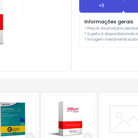
+
3
Informações gerais
* Preços de produtos pesáv
* Sujeito à disponibilidade d
* Imagem meramente ilustra
Add
Add
10
+
3
+
5
+
10
+
3
+
5
+
10