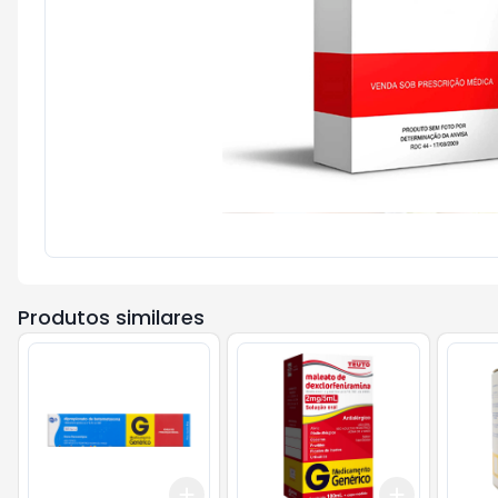
Produtos similares
Add
Add
+
3
+
5
+
10
+
3
+
5
+