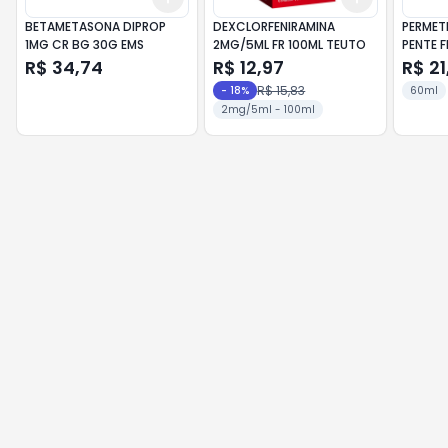
BETAMETASONA DIPROP
DEXCLORFENIRAMINA
PERMETR
1MG CR BG 30G EMS
2MG/5ML FR 100ML TEUTO
PENTE F
R$ 34,74
R$ 12,97
R$ 21
R$ 15,83
-
18
%
60ml
2mg/5ml - 100ml