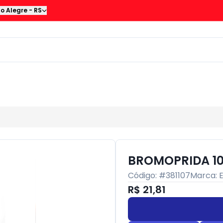
to Alegre
-
RS
BROMOPRIDA 10
Código: #
381107
Marca:
R$ 21,81