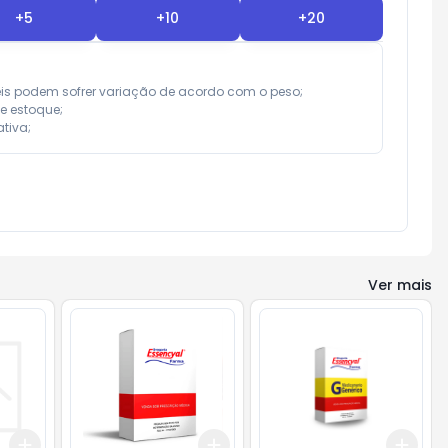
+
5
+
10
+
20
eis podem sofrer variação de acordo com o peso;

e estoque;

tiva;
Ver mais
Add
Add
Add
+
3
+
5
+
10
+
3
+
5
+
10
+
3