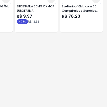
MG/ML
SILDENAFILA 50MG CX 4CP
Ezetimiba 10Mg com 60
EUROFARMA
Comprimidos Genérico
Althaia
R$ 9,97
R$ 78,23
R$ 13,83
-
28
%