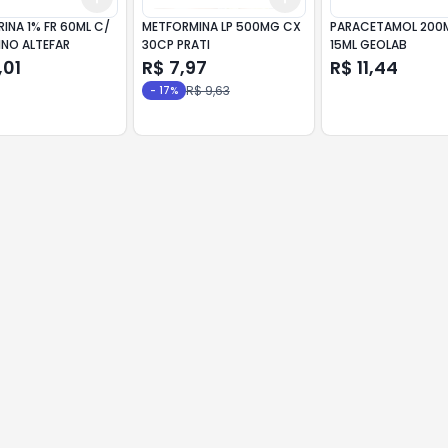
INA 1% FR 60ML C/
METFORMINA LP 500MG CX
PARACETAMOL 200
INO ALTEFAR
30CP PRATI
15ML GEOLAB
,01
R$ 7,97
R$ 11,44
R$ 9,63
-
17
%