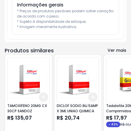
Informações gerais
* Preços de produtos pesáveis podem sofrer variação 
de acordo com o peso;

* Sujeito à disponibilidade de estoque;

* Imagem meramente ilustrativa;
Produtos similares
Ver mais
Add
Add
+
3
+
5
+
10
+
3
+
5
+
10
TAMOXIFENO 20MG CX
DICLOF SODIO INJ 5AMP
Tadalafila 2
30CP SANDOZ
X 3ML UNIAO QUIMICA
Comprimidos
Pharlab
R$ 135,07
R$ 20,74
R$ 17,97
R$ 31,
-
43
%