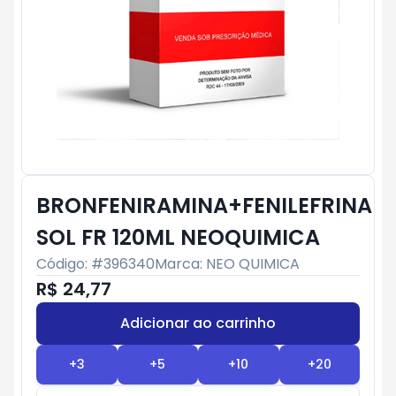
BRONFENIRAMINA+FENILEFRINA
SOL FR 120ML NEOQUIMICA
Código: #
396340
Marca:
NEO QUIMICA
R$ 24,77
Adicionar ao carrinho
Subtotal:
R$ 0
+
3
+
5
+
10
+
20