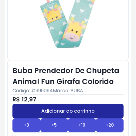
Buba Prendedor De Chupeta
Animal Fun Girafa Colorido
Código: #
399094
Marca:
BUBA
R$ 12,97
Adicionar ao carrinho
Subtotal:
R$ 0
+
3
+
5
+
10
+
20