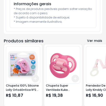
Informações gerais
* Preços de produtos pesáveis podem sofrer variação 
de acordo com o peso;

* Sujeito à disponibilidade de estoque;

* Imagem meramente ilustrativa;
Produtos similares
Ver mais
Add
Add
+
3
+
5
+
10
+
3
+
5
+
10
Chupeta 100% Silicone
Chupeta Super
Prendedor De
Lolly Ortodôntica Nº2
Ventilada Kuka
Lolly Kinddy 
Rosa Ref .4015
Ortodôntica Rosa Nº 2
Ref. 7070
R$ 10,87
R$ 19,38
R$ 16,90
- Ref. 2577