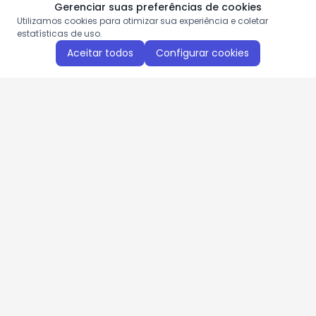
Gerenciar suas preferências de cookies
Utilizamos cookies para otimizar sua experiência e coletar
estatísticas de uso.
Aceitar todos
Configurar cookies
Aproveite as nossas promoções!
Cadastre seu e-mail e receba ofertas exclusivas.
QUERO RECEBER