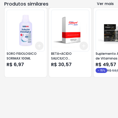
Produtos similares
Ver mais
Add
Add
+
3
+
5
+
10
+
3
+
5
+
10
SORO FISIOLOGICO
BETA+ACIDO
Suplemento A
SORIMAX 100ML
SALICILICO
de Vitaminas
(DERMOSALIC) SOL TOP
Colágeno Tip
R$ 6,97
R$ 30,57
R$ 49,57
30ML
Fisiofort Max 
R$ 58,
-
15
%
cápsulas