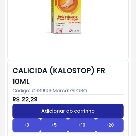
CALICIDA (KALOSTOP) FR
10ML
Código: #
389909
Marca:
GLOBO
R$ 22,29
Adicionar ao carrinho
Subtotal:
R$ 0
+
3
+
5
+
10
+
20