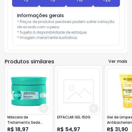
+
3
+
5
+
10
+
20
Informações gerais
* Preços de produtos pesáveis podem sofrer variação 
de acordo com o peso;

* Sujeito à disponibilidade de estoque;

* Imagem meramente ilustrativa;
Produtos similares
Ver mais
Add
Add
+
3
+
5
+
10
+
3
+
5
+
10
Máscara de
EFFACLAR GEL 150G
Gel de Limpez
Tratamento Seda
Antibacterian
Cachos Definidos 300g
Uniform & Ma
R$ 18,97
R$ 54,97
R$ 31,90