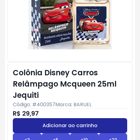
Colônia Disney Carros
Relâmpago Mcqueen 25ml
Jequiti
Código: #
400357
Marca:
BARUEL
R$ 29,97
Adicionar ao carrinho
Subtotal:
R$ 0