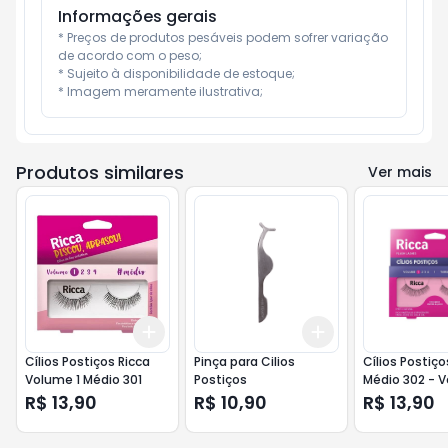
Informações gerais
* Preços de produtos pesáveis podem sofrer variação 
de acordo com o peso;

* Sujeito à disponibilidade de estoque;

* Imagem meramente ilustrativa;
Produtos similares
Ver mais
Add
Add
+
3
+
5
+
10
+
3
+
5
+
10
Cílios Postiços Ricca
Pinça para Cilios
Cílios Postiço
Volume 1 Médio 301
Postiços
Médio 302 - V
R$ 13,90
R$ 10,90
R$ 13,90