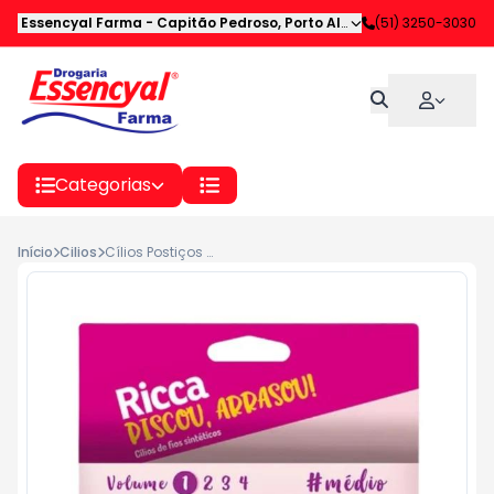
Essencyal Farma
-
Capitão Pedroso
,
Porto Alegre
-
(51) 3250-3030
RS
Categorias
Início
Cilios
Cílios Postiços Ricca Médio 306 - Volume 2