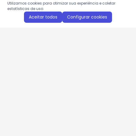
Utilizamos cookies para otimizar sua experiência e coletar
estatísticas de uso.
Aceitar todos
Configurar cookies
Aproveite as nossas promoções!
Cadastre seu e-mail e receba ofertas exclusivas.
QUERO RECEBER