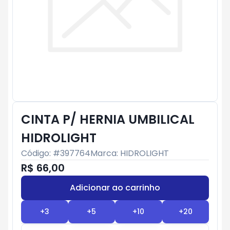
CINTA P/ HERNIA UMBILICAL
HIDROLIGHT
Código: #
397764
Marca:
HIDROLIGHT
R$ 66,00
Adicionar ao carrinho
Subtotal:
R$ 0
+
3
+
5
+
10
+
20