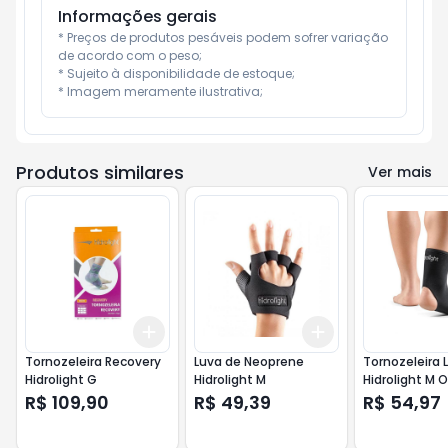
Informações gerais
* Preços de produtos pesáveis podem sofrer variação 
de acordo com o peso;

* Sujeito à disponibilidade de estoque;

* Imagem meramente ilustrativa;
Produtos similares
Ver mais
Add
Add
+
3
+
5
+
10
+
3
+
5
+
10
Tornozeleira Recovery
Luva de Neoprene
Tornozeleira 
Hidrolight G
Hidrolight M
Hidrolight M 
R$ 109,90
R$ 49,39
R$ 54,97