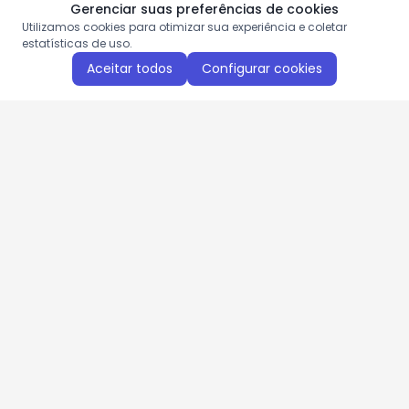
Gerenciar suas preferências de cookies
Utilizamos cookies para otimizar sua experiência e coletar
estatísticas de uso.
Aceitar todos
Configurar cookies
Aproveite as nossas promoções!
Cadastre seu e-mail e receba ofertas exclusivas.
QUERO RECEBER