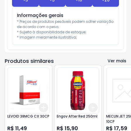
+
3
+
5
+
10
+
20
Informações gerais
* Preços de produtos pesáveis podem sofrer variação 
de acordo com o peso;

* Sujeito à disponibilidade de estoque;

* Imagem meramente ilustrativa;
Produtos similares
Ver mais
Add
Add
+
3
+
5
+
10
+
3
+
5
+
10
LEVOID 38MCG CX 30CP
Engov After Red 250ml
MECLIN JET 2
10CP
R$ 11,49
R$ 15,90
R$ 17,59