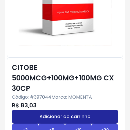
CITOBE
5000MCG+100MG+100MG CX
30CP
Código: #
397044
Marca:
MOMENTA
R$ 83,03
Adicionar ao carrinho
Subtotal:
R$ 0