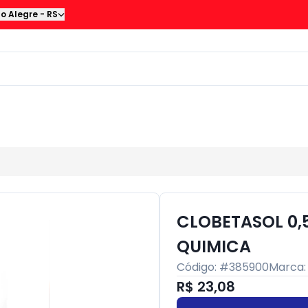
to Alegre
-
RS
CLOBETASOL 0
QUIMICA
Código: #
385900
Marca
R$ 23,08