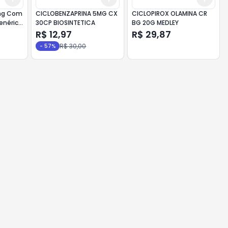
mg Com
CICLOBENZAPRINA 5MG CX
CICLOPIROX OLAMINA CR
enérico
30CP BIOSINTETICA
BG 20G MEDLEY
R$ 12,97
R$ 29,87
R$ 30,00
-
57
%