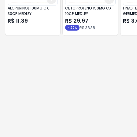
ALOPURINOL 100MG CX
CETOPROFENO 150MG CX
FINAST
30CP MEDLEY
10CP MEDLEY
GERME
R$ 11,39
R$ 29,97
R$ 37
R$ 38,38
-
22
%