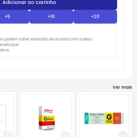
Adicionar ao carrinho
Subtotal:
R$ 0,00
+
5
+
10
+
20
eis podem sofrer variação de acordo com o peso;

e estoque;

tiva;
Ver mais
Add
Add
Add
+
3
+
5
+
10
+
3
+
5
+
10
+
3