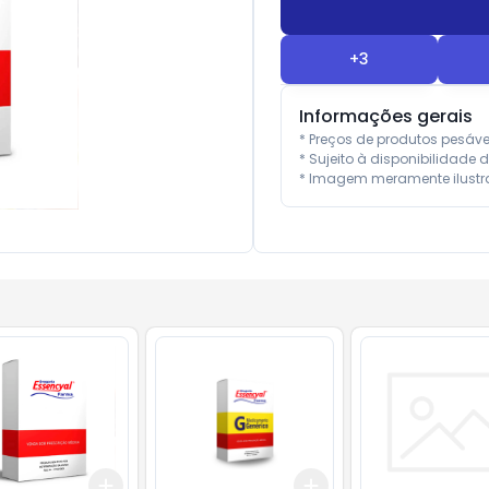
+
3
Informações gerais
* Preços de produtos pesáv
* Sujeito à disponibilidade d
* Imagem meramente ilustra
Add
Add
10
+
3
+
5
+
10
+
3
+
5
+
10