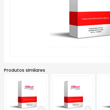
Produtos similares
Add
Add
+
3
+
5
+
10
+
3
+
5
+