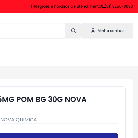
Regiões e horários de atendimento
(51) 3250-3030
Minha conta
,5MG POM BG 30G NOVA
:
NOVA QUIMICA