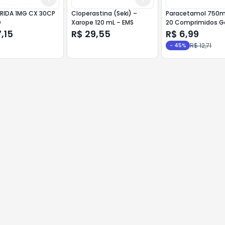
ERIDA 1MG CX 30CP
Cloperastina (Seki) –
Paracetamol 750
D
Xarope 120 mL – EMS
20 Comprimidos G
MedQuimica
,15
R$ 29,55
R$ 6,99
R$ 12,71
-
45
%