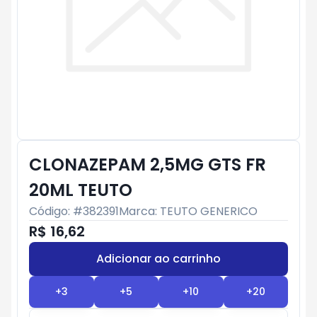
CLONAZEPAM 2,5MG GTS FR
20ML TEUTO
Código: #
382391
Marca:
TEUTO GENERICO
R$ 16,62
Adicionar ao carrinho
Subtotal:
R$ 0
+
3
+
5
+
10
+
20