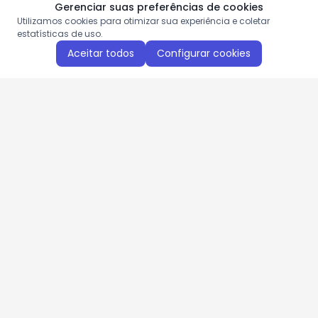
Gerenciar suas preferências de cookies
Utilizamos cookies para otimizar sua experiência e coletar
estatísticas de uso.
Aceitar todos
Configurar cookies
Aproveite as nossas promoções!
Cadastre seu e-mail e receba ofertas exclusivas.
QUERO RECEBER