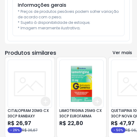
Informações gerais
* Preços de produtos pesáveis podem sofrer variação 
de acordo com o peso;

* Sujeito à disponibilidade de estoque;

* Imagem meramente ilustrativa;
Produtos similares
Ver mais
Add
Add
+
3
+
5
+
10
+
3
+
5
+
10
CITALOPRAM 20MG CX
LAMOTRIGINA 25MG CX
QUETIAPINA 1
30CP RANBAXY
30CP EUROFARMA
30CP NOVA Q
R$ 26,97
R$ 22,80
R$ 47,97
R$ 36,67
R$ 96,
-
26
%
-
50
%