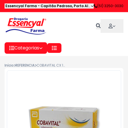
Essencyal Farma
-
Capitão Pedroso
,
Porto Alegre
-
(51) 3250-3030
RS
Categorias
Início
REFERENCIA
COBAVITAL CX 16CP