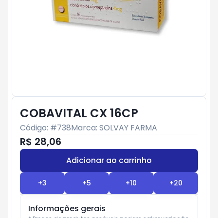
COBAVITAL CX 16CP
Código: #
738
Marca:
SOLVAY FARMA
R$ 28,06
Adicionar ao carrinho
Subtotal:
R$ 0
+
3
+
5
+
10
+
20
Informações gerais