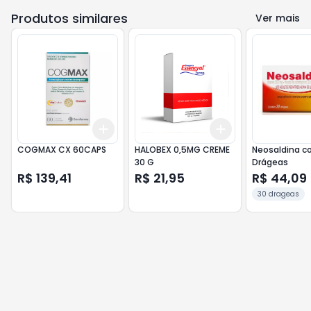
Produtos similares
Ver mais
Add
Add
+
3
+
5
+
10
+
3
+
5
+
10
COGMAX CX 60CAPS
HALOBEX 0,5MG CREME
Neosaldina c
30 G
Drágeas
R$ 139,41
R$ 21,95
R$ 44,09
30 drageas