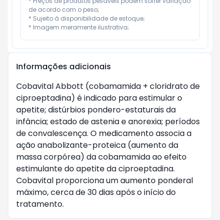
* Preços de produtos pesáveis podem sofrer variação 
de acordo com o peso;

* Sujeito à disponibilidade de estoque;

* Imagem meramente ilustrativa;
Informações adicionais
Cobavital Abbott (cobamamida + cloridrato de 
ciproeptadina) é indicado para estimular o 
apetite; distúrbios pondero-estaturais da 
infância; estado de astenia e anorexia; períodos 
de convalescença. O medicamento associa a 
ação anabolizante-proteica (aumento da 
massa corpórea) da cobamamida ao efeito 
estimulante do apetite da ciproeptadina. 
Cobavital proporciona um aumento ponderal 
máximo, cerca de 30 dias após o início do 
tratamento.