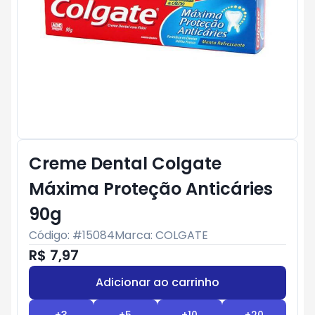
Creme Dental Colgate
Máxima Proteção Anticáries
90g
Código: #
15084
Marca:
COLGATE
R$ 7,97
Adicionar ao carrinho
Subtotal:
R$ 0