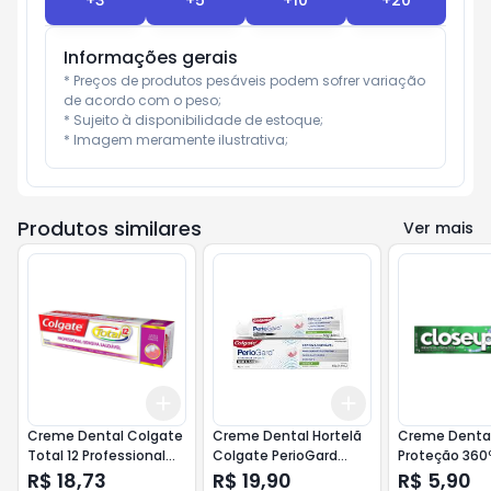
+
3
+
5
+
10
+
20
Informações gerais
* Preços de produtos pesáveis podem sofrer variação 
de acordo com o peso;

* Sujeito à disponibilidade de estoque;

* Imagem meramente ilustrativa;
Produtos similares
Ver mais
Add
Add
+
3
+
5
+
10
+
3
+
5
+
10
Creme Dental Colgate
Creme Dental Hortelã
Creme Denta
Total 12 Professional
Colgate PerioGard
Proteção 360
Gengiva Saudável 140g
Gengiva Saudável 60g
Paradise 90g
R$ 18,73
R$ 19,90
R$ 5,90