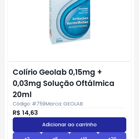
Colírio Geolab 0,15mg +
0,03mg Solução Oftálmica
20ml
Código: #
759
Marca:
GEOLAB
R$ 14,63
Adicionar ao carrinho
Subtotal:
R$ 0