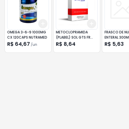
Add
Add
+
3
+
5
+
10
+
3
+
5
+
10
OMEGA 3-6-9 1000MG
METOCLOPRAMIDA
FRASCO DE N
CX 120CAPS NUTRAMED
(PLABEL) SOL GTS FR
ENTERAL 300M
10M
R$ 64,67
R$ 8,64
R$ 5,63
/
un