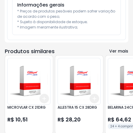
Informações gerais
* Preços de produtos pesáveis podem sofrer variação 
de acordo com o peso;

* Sujeito à disponibilidade de estoque;

* Imagem meramente ilustrativa;
Produtos similares
Ver mais
Add
Add
+
3
+
5
+
10
+
3
+
5
+
10
MICROVLAR CX 21DRG
ALLESTRA 15 CX 28DRG
BELARINA 24C
R$ 10,51
R$ 28,20
R$ 64,62
24 + 4 compri