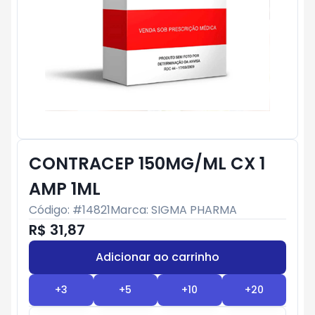
CONTRACEP 150MG/ML CX 1
AMP 1ML
Código: #
14821
Marca:
SIGMA PHARMA
R$ 31,87
Adicionar ao carrinho
Subtotal:
R$ 0
+
3
+
5
+
10
+
20