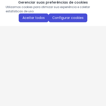
Gerenciar suas preferências de cookies
Utilizamos cookies para otimizar sua experiência e coletar
estatísticas de uso.
Aceitar todos
Configurar cookies
Aproveite as nossas promoções!
Cadastre seu e-mail e receba ofertas exclusivas.
QUERO RECEBER