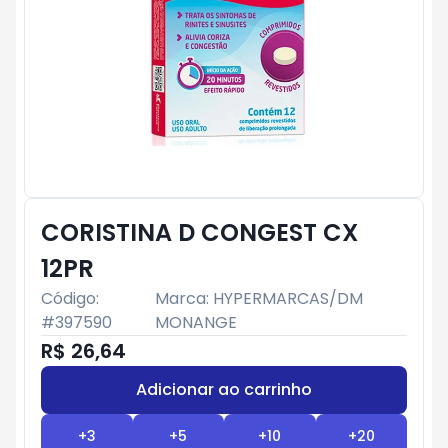
CORISTINA D CONGEST CX
12PR
Código:
Marca:
HYPERMARCAS/DM
#
397590
MONANGE
R$ 26,64
Adicionar ao carrinho
Subtotal:
R$ 0
+
3
+
5
+
10
+
20