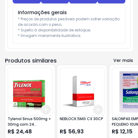
Informações gerais
* Preços de produtos pesáveis podem sofrer variação 
de acordo com o peso;

* Sujeito à disponibilidade de estoque;

* Imagem meramente ilustrativa;
Produtos similares
Ver mais
Add
Add
+
3
+
5
+
10
+
3
+
5
+
10
Tylenol Sinus 500mg +
NEBLOCK 5MG CX 30CP
SALONPAS EM
30mg com 24
PEQUENO 10U
Comprimidos
R$ 24,48
R$ 56,93
R$ 12,15