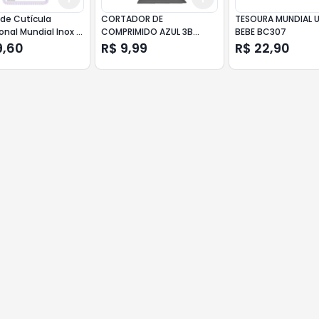
 de Cutícula
CORTADOR DE
TESOURA MUNDIAL 
ional Mundial Inox -
COMPRIMIDO AZUL 3B
BEBE BC307
INDUSTRIA
9,60
R$ 9,99
R$ 22,90