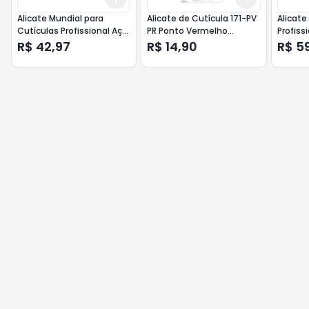
Alicate Mundial para
Alicate de Cutícula 171-PV
Alicate
Cutículas Profissional Aço
PR Ponto Vermelho
Profiss
Inox - 777
Mundial
722
R$ 42,97
R$ 14,90
R$ 5