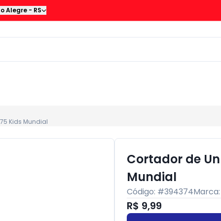
to Alegre
-
RS
-75 Kids Mundial
Cortador de Unh
Mundial
Código: #
394374
Marca
R$ 9,99