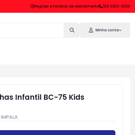
Regiões e horários de atendimento
(51) 3250-3030
Minha conta
as Infantil BC-75 Kids
:
IMPALA