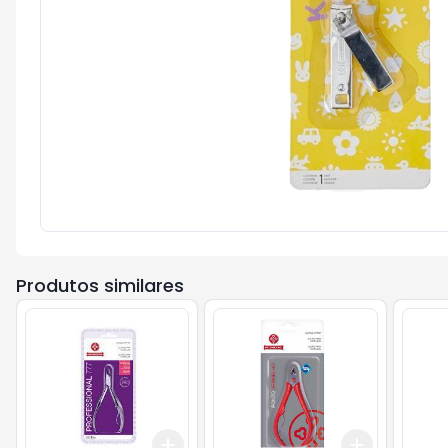
Produtos similares
Add
Add
+
3
+
5
+
10
+
3
+
5
+