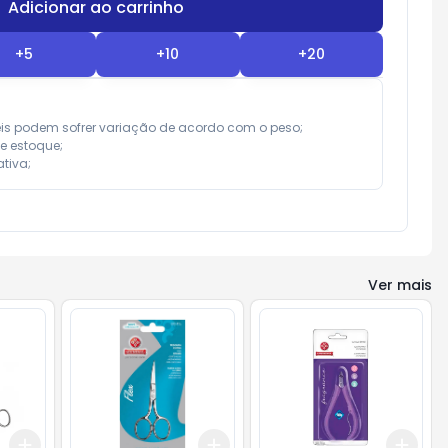
Adicionar ao carrinho
Subtotal:
R$ 0,00
+
5
+
10
+
20
eis podem sofrer variação de acordo com o peso;

e estoque;

tiva;
Ver mais
Add
Add
Add
+
3
+
5
+
10
+
3
+
5
+
10
+
3