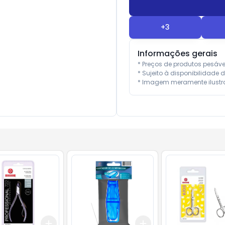
+
3
Informações gerais
* Preços de produtos pesáv
* Sujeito à disponibilidade d
* Imagem meramente ilustra
Add
Add
10
+
3
+
5
+
10
+
3
+
5
+
10