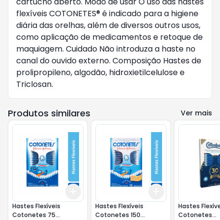
cartucho aberto. Modo de usar O uso das hastes
flexíveis COTONETES® é indicado para a higiene
diária das orelhas, além de diversos outros usos,
como aplicação de medicamentos e retoque de
maquiagem. Cuidado Não introduza a haste no
canal do ouvido externo. Composição Hastes de
prolipropileno, algodão, hidroxietilcelulose e
Triclosan.
Produtos similares
Ver mais
Add
Add
+
3
+
5
+
10
+
3
+
5
+
10
Hastes Flexíveis
Hastes Flexíveis
Hastes Flexív
Cotonetes 75
Cotonetes 150
Cotonetes