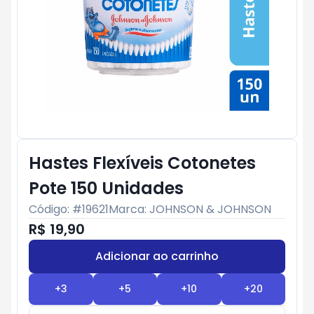
Hastes Flexíveis Cotonetes
Pote 150 Unidades
Código: #
19621
Marca:
JOHNSON & JOHNSON
R$ 19,90
Adicionar ao carrinho
Subtotal:
R$ 0
+
3
+
5
+
10
+
20