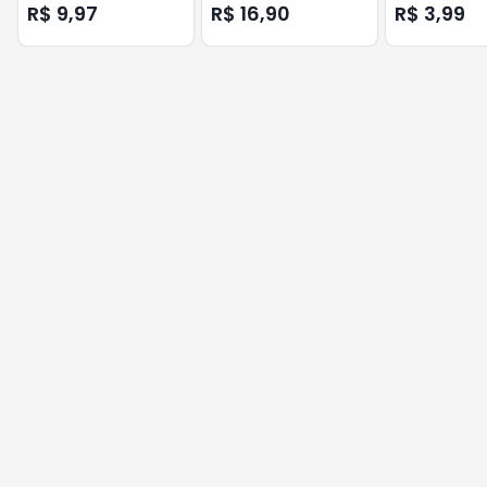
Unidades
Unidades
Cottonbaby 
R$ 9,97
R$ 16,90
R$ 3,99
Unidades