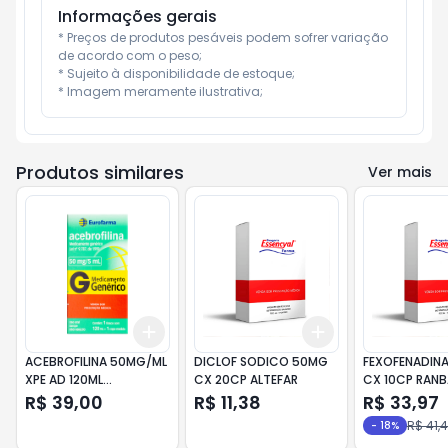
Informações gerais
* Preços de produtos pesáveis podem sofrer variação 
de acordo com o peso;

* Sujeito à disponibilidade de estoque;

* Imagem meramente ilustrativa;
Produtos similares
Ver mais
Add
Add
+
3
+
5
+
10
+
3
+
5
+
10
ACEBROFILINA 50MG/ML
DICLOF SODICO 50MG
FEXOFENADINA
XPE AD 120ML
CX 20CP ALTEFAR
CX 10CP RAN
EUROFARMA
R$ 39,00
R$ 11,38
R$ 33,97
R$ 41,
-
18
%