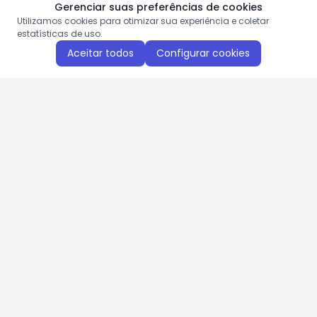
Gerenciar suas preferências de cookies
Utilizamos cookies para otimizar sua experiência e coletar
estatísticas de uso.
Aceitar todos
Configurar cookies
Aproveite as nossas promoções!
Cadastre seu e-mail e receba ofertas exclusivas.
QUERO RECEBER