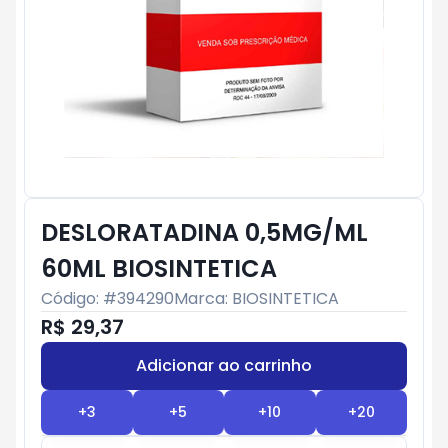
DESLORATADINA 0,5MG/ML
60ML BIOSINTETICA
Código: #
394290
Marca:
BIOSINTETICA
R$ 29,37
Adicionar ao carrinho
Subtotal:
R$ 0
+
3
+
5
+
10
+
20