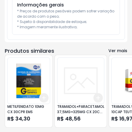
Informações gerais
* Preços de produtos pesáveis podem sofrer variação 
de acordo com o peso;

* Sujeito à disponibilidade de estoque;

* Imagem meramente ilustrativa;
Produtos similares
Ver mais
Add
Add
+
3
+
5
+
10
+
3
+
5
+
10
METILFENIDATO 10MG
TRAMADOL+PARACETAMOL
TRAMADOL
CX 30CPR EMS
37,5MG+325MG CX 20CP
10CAP TEU
REV EUROFARMA
R$ 34,30
R$ 48,56
R$ 16,9