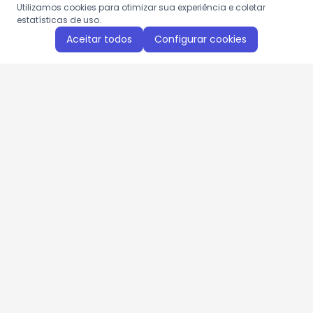
Utilizamos cookies para otimizar sua experiência e coletar
estatísticas de uso.
Aceitar todos
Configurar cookies
Aproveite as nossas promoções!
Cadastre seu e-mail e receba ofertas exclusivas.
QUERO RECEBER