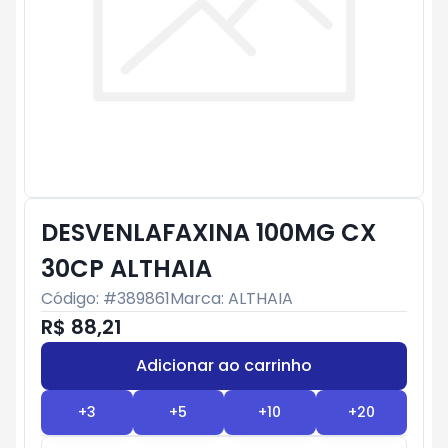
DESVENLAFAXINA 100MG CX
30CP ALTHAIA
Código: #
389861
Marca:
ALTHAIA
R$ 88,21
Adicionar ao carrinho
Subtotal:
R$ 0
+
3
+
5
+
10
+
20