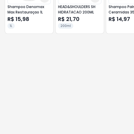
Shampoo Denomax
HEAD&SHOULDERS SH
Shampoo Pal
Max Restauraçao 1L
HIDRATACAO 200ML
Ceramidas 3
R$ 15,98
R$ 21,70
R$ 14,97
1L
200ml