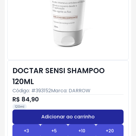
DOCTAR SENSI SHAMPOO
120ML
Código: #
393152
Marca:
DARROW
R$ 84,90
120ml
Adicionar ao carrinho
Subtotal:
R$ 0
+
3
+
5
+
10
+
20