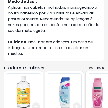
Modo de Usar:
Aplicar nos cabelos molhados, massageando o
couro cabeludo por 2 a 3 minutos e enxaguar
posteriormente. Recomenda-se aplicação 3
vezes por semana ou conforme a orientação do
seu dermatologista.
Cuidado:
Não usar em crianças. Em caso de
irritação, interromper o uso e consultar um
médico.
Produtos similares
Ver mais
Add
Add
+
3
+
5
+
10
+
3
+
5
+
10